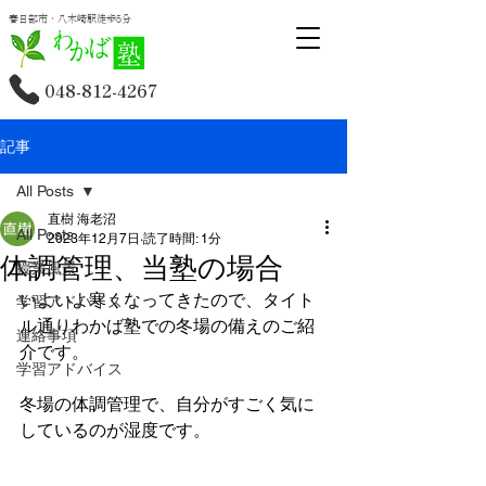
春日部市・八木崎駅徒歩5分
048-812-4267
記事
All Posts
直樹 海老沼
All Posts
2023年12月7日
読了時間: 1分
体調管理、当塾の場合
授業風景
いよいよ寒くなってきたので、タイト
学習アドバイス
ル通りわかば塾での冬場の備えのご紹
連絡事項
介です。
学習アドバイス
冬場の体調管理で、自分がすごく気に
しているのが湿度です。