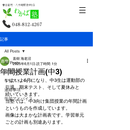
春日部市・八木崎駅徒歩5分
048-812-4267
記事
All Posts
直樹 海老沼
All Posts
2025年6月1日
読了時間: 1分
年間授業計画(中3)
授業風景
いよいよ6月になり、中3生は運動部の
学習アドバイス
引退、期末テスト、そして夏休みと
連絡事項
続いていきます。
学習アドバイス
当塾では、中3向け集団授業の年間計画
というものを作成しています。
画像は大まかな計画表です。学習単元
ごとの計画も別途あります。