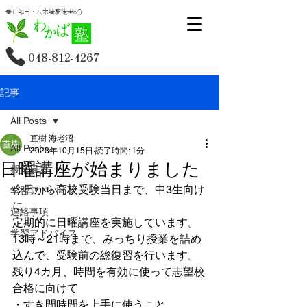
春日部市・八木崎駅徒歩5分
048-812-4267
記事
All Posts
直樹 海老沼
All Posts
2023年10月15日
読了時間: 1分
日曜講座が始まりました
授業風景
今日から高校受験当日まで、中3生向け
学習アドバイス
に
連絡事項
定期的に日曜講座を実施しています。
学習アドバイス
13時～21時まで、みっちり授業を詰め
込んで、受験前の総復習を行います。
残り4カ月、時間を有効に使って志望校
合格に向けて
・すき間時間を上手に使うこと