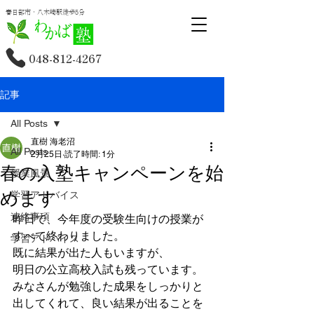
春日部市・八木崎駅徒歩5分
048-812-4267
記事
All Posts
直樹 海老沼
All Posts
2月25日
読了時間: 1分
春の入塾キャンペーンを始
授業風景
めます
学習アドバイス
連絡事項
昨日で、今年度の受験生向けの授業が
すべて終わりました。
学習アドバイス
既に結果が出た人もいますが、
明日の公立高校入試も残っています。
みなさんが勉強した成果をしっかりと
出してくれて、良い結果が出ることを