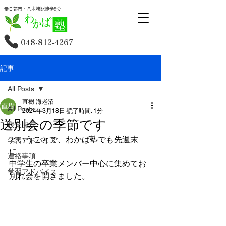
春日部市・八木崎駅徒歩5分
048-812-4267
記事
All Posts
直樹 海老沼
All Posts
2024年3月18日
読了時間: 1分
送別会の季節です
授業風景
ということで、わかば塾でも先週末
学習アドバイス
に、
連絡事項
中学生の卒業メンバー中心に集めてお
学習アドバイス
別れ会を開きました。