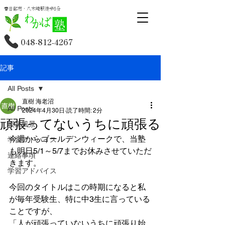
春日部市・八木崎駅徒歩5分
048-812-4267
記事
All Posts
直樹 海老沼
All Posts
2024年4月30日
読了時間: 2分
頑張ってないうちに頑張る
授業風景
今週からゴールデンウィークで、当塾
学習アドバイス
も明日5/1～5/7までお休みさせていただ
連絡事項
きます。
学習アドバイス
今回のタイトルはこの時期になると私
が毎年受験生、特に中3生に言っている
ことですが、
「人が頑張っていないうちに頑張り始